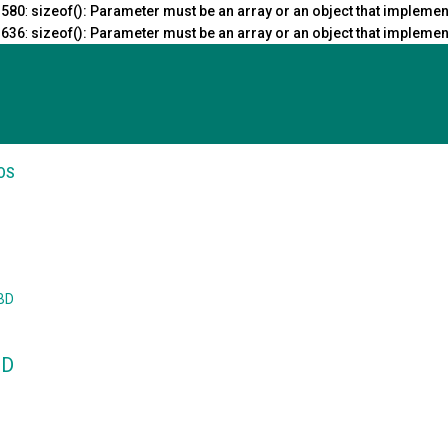
e
580
:
sizeof(): Parameter must be an array or an object that impleme
e
636
:
sizeof(): Parameter must be an array or an object that impleme
OS
EBD
BD