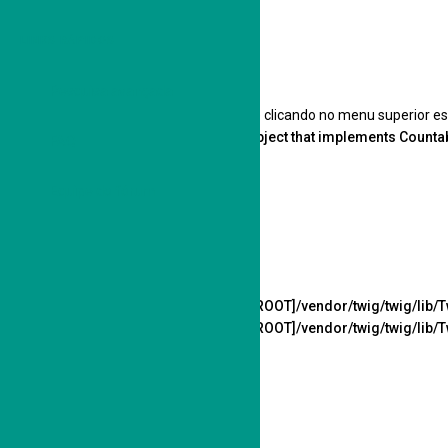
Tópicos
Mensagens
LINKS RÁPIDOS
Última mensagem
Pesquisa avançada
Sala dos Professores
Para ter acesso ao fórum, registre-se clicando no menu superior es
Parameter must be an array or an object that implements Counta
FAQ
1
Tópicos
1
Mensagens
Equipe do fórum
Última mensagem
Bem Vindo (a) Sala dos Profes…
Ver
por
MasterEBD
última
Sex Jul 07, 2017 11:12 am
mensagem
[phpBB Debug] PHP Warning
: in file
[ROOT]/vendor/twig/twig/lib/
[phpBB Debug] PHP Warning
: in file
[ROOT]/vendor/twig/twig/lib/
Quem está online