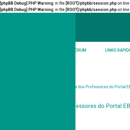
[phpBB Debug] PHP Warning
: in file
[ROOT]/phpbb/session.php
on lin
[phpBB Debug] PHP Warning
: in file
[ROOT]/phpbb/session.php
on lin
Sala dos Professores
Sala dos Professores
PRINCIPAL
PRINCIPAL
FÓRUM
LINKS RÁPID
Principal
Registrar
Entrar
Índice do fórum
Bem Vindo a Sala dos Professores do Portal 
FÓRUM
Bem Vindo a Sala dos Professores do Portal E
Tópicos sem resposta
Fórum
Tópicos ativos