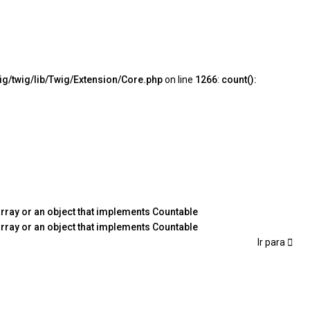
ig/twig/lib/Twig/Extension/Core.php
on line
1266
:
count():
rray or an object that implements Countable
rray or an object that implements Countable
Ir para