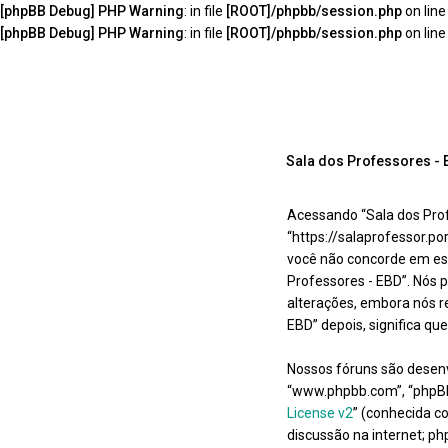
[phpBB Debug] PHP Warning
: in file
[ROOT]/phpbb/session.php
on lin
[phpBB Debug] PHP Warning
: in file
[ROOT]/phpbb/session.php
on lin
Sala dos Professores -
Acessando “Sala dos Prof
“https://salaprofessor.p
você não concorde em est
Professores - EBD”. Nós
alterações, embora nós r
EBD” depois, significa q
Nossos fóruns são desen
“www.phpbb.com”, “phpBB
License v2
” (conhecida c
discussão na internet; p