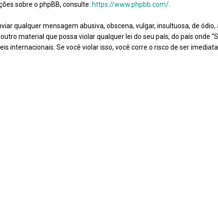
ções sobre o phpBB, consulte:
https://www.phpbb.com/
.
iar qualquer mensagem abusiva, obscena, vulgar, insultuosa, de ódio
outro material que possa violar qualquer lei do seu país, do país onde “
is internacionais. Se você violar isso, você corre o risco de ser imedia
com notificação do seu Serviço de Provedor de Internet, se necessári
egistrados para ajudar a implementar essas condições. Você concorda
direito de excluir, editar, mover ou trancar qualquer tópico a qualquer h
. Como usuário você aceita que qualquer informação que forneceu aci
nformação não ser fornecida a terceiros sem a sua autorização, “Sala 
a responsabilidade por qualquer tentativa ou ato de hacking, intromiss
sa informação.