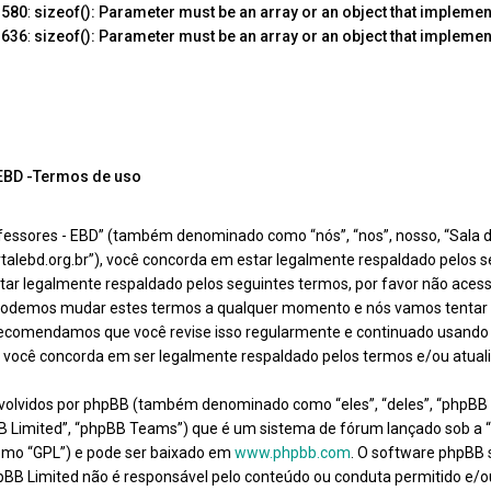
e
580
:
sizeof(): Parameter must be an array or an object that impleme
e
636
:
sizeof(): Parameter must be an array or an object that impleme
 EBD -Termos de uso
essores - EBD” (também denominado como “nós”, “nos”, nosso, “Sala d
ortalebd.org.br”), você concorda em estar legalmente respaldado pelos 
ar legalmente respaldado pelos seguintes termos, por favor não acess
 podemos mudar estes termos a qualquer momento e nós vamos tentar i
ecomendamos que você revise isso regularmente e continuado usando 
ue você concorda em ser legalmente respaldado pelos termos e/ou atual
volvidos por phpBB (também denominado como “eles”, “deles”, “phpBB 
 Limited”, “phpBB Teams”) que é um sistema de fórum lançado sob a “
omo “GPL”) e pode ser baixado em
www.phpbb.com
. O software phpBB 
hpBB Limited não é responsável pelo conteúdo ou conduta permitido e/o