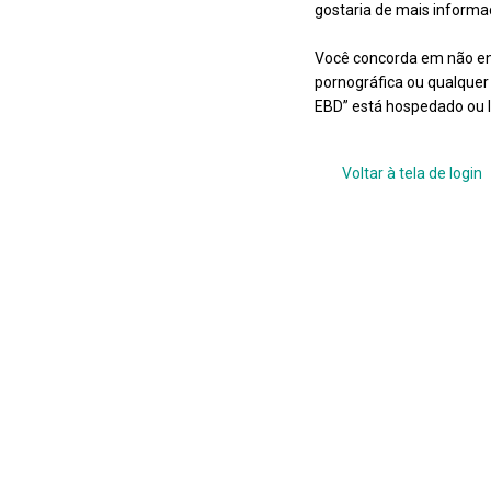
gostaria de mais informa
Você concorda em não env
pornográfica ou qualquer 
EBD” está hospedado ou le
permanentemente banido, 
todas as mensagens são r
Voltar à tela de login
Professores - EBD” tem o 
decidam e seja implícito
de dados. Apesar dessa i
phpBB não podem assumir 
conduza a exposição des