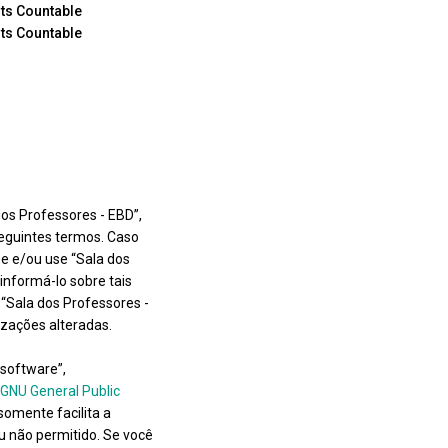
nts Countable
nts Countable
os Professores - EBD”,
seguintes termos. Caso
e e/ou use “Sala dos
nformá-lo sobre tais
“Sala dos Professores -
izações alteradas.
software”,
GNU General Public
somente facilita a
u não permitido. Se você