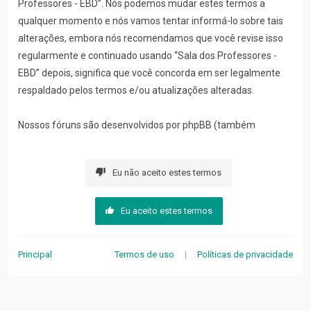
Professores - EBD”. Nós podemos mudar estes termos a
qualquer momento e nós vamos tentar informá-lo sobre tais
alterações, embora nós recomendamos que você revise isso
regularmente e continuado usando “Sala dos Professores -
EBD” depois, significa que você concorda em ser legalmente
respaldado pelos termos e/ou atualizações alteradas.
Nossos fóruns são desenvolvidos por phpBB (também
denominado como “eles”, “deles”, “phpBB software”,
“www.phpbb.com”, “phpBB Limited”, “phpBB Teams”) que é um
Eu não aceito estes termos
sistema de fórum lançado sob a “
GNU General Public License
v2
” (conhecida como “GPL”) e pode ser baixado em
Eu aceito estes termos
www.phpbb.com
. O software phpBB somente facilita a
discussão na internet; phpBB Limited não é responsável pelo
conteúdo ou conduta permitido e/ou não permitido. Se você
Principal
Termos de uso
|
Políticas de privacidade
gostaria de mais informações sobre o phpBB, consulte:
https://www.phpbb.com/
.