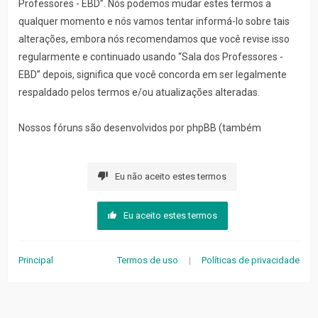
Professores - EBD”. Nós podemos mudar estes termos a
qualquer momento e nós vamos tentar informá-lo sobre tais
alterações, embora nós recomendamos que você revise isso
regularmente e continuado usando “Sala dos Professores -
EBD” depois, significa que você concorda em ser legalmente
respaldado pelos termos e/ou atualizações alteradas.
Nossos fóruns são desenvolvidos por phpBB (também
denominado como “eles”, “deles”, “phpBB software”,
“www.phpbb.com”, “phpBB Limited”, “phpBB Teams”) que é um
Eu não aceito estes termos
sistema de fórum lançado sob a “
GNU General Public License
v2
” (conhecida como “GPL”) e pode ser baixado em
Eu aceito estes termos
www.phpbb.com
. O software phpBB somente facilita a
discussão na internet; phpBB Limited não é responsável pelo
conteúdo ou conduta permitido e/ou não permitido. Se você
Principal
Termos de uso
|
Políticas de privacidade
gostaria de mais informações sobre o phpBB, consulte:
https://www.phpbb.com/
.