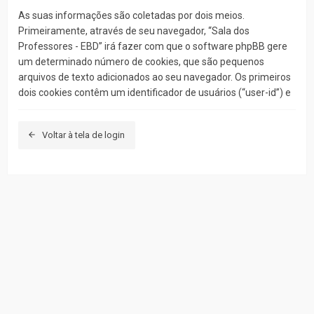
As suas informações são coletadas por dois meios.
Primeiramente, através de seu navegador, “Sala dos
Professores - EBD” irá fazer com que o software phpBB gere
um determinado número de cookies, que são pequenos
arquivos de texto adicionados ao seu navegador. Os primeiros
dois cookies contêm um identificador de usuários (“user-id”) e
um identificador de sessão anônima(“session-id”),
automaticamente concedidos a você pelo software. Um
Voltar à tela de login
terceiro cookie será criado uma vez que você tenha
visualizado tópicos e/ou fóruns em “Sala dos Professores -
EBD” e será utilizado para armazenar quais tópicos foram
lidos, e por meio disso e outros, aperfeiçoar a sua experiência
enquanto usuário.
Nós também precisamos criar cookies externos ao software
phpBB enquanto navegando em “Sala dos Professores - EBD”,
e ainda que estes sejam externos, a extensão destes
documentos pretende apenas proteger as páginas criadas
pelo sistema. O segundo meio em que poderemos coletar as
suas informações é pelo o quê você submeter à nós. Este