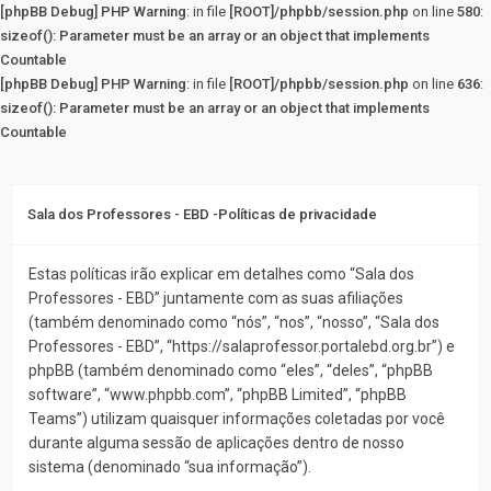
[phpBB Debug] PHP Warning
: in file
[ROOT]/phpbb/session.php
on line
580
:
sizeof(): Parameter must be an array or an object that implements
Countable
[phpBB Debug] PHP Warning
: in file
[ROOT]/phpbb/session.php
on line
636
:
sizeof(): Parameter must be an array or an object that implements
Countable
Sala dos Professores - EBD -Políticas de privacidade
Estas políticas irão explicar em detalhes como “Sala dos
Professores - EBD” juntamente com as suas afiliações
(também denominado como “nós”, “nos”, “nosso”, “Sala dos
Professores - EBD”, “https://salaprofessor.portalebd.org.br”) e
phpBB (também denominado como “eles”, “deles”, “phpBB
software”, “www.phpbb.com”, “phpBB Limited”, “phpBB
Teams”) utilizam quaisquer informações coletadas por você
durante alguma sessão de aplicações dentro de nosso
sistema (denominado “sua informação”).