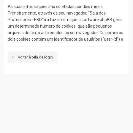
As suas informações são coletadas por dois meios.
Primeiramente, através de seu navegador, “Sala dos
Professores - EBD” irá fazer com que o software phpBB gere
um determinado número de cookies, que são pequenos
arquivos de texto adicionados ao seu navegador. Os primeiros
dois cookies contêm um identificador de usuários (“user-id”) e
um identificador de sessão anônima(“session-id”),
automaticamente concedidos a você pelo software. Um
Voltar à tela de login
terceiro cookie será criado uma vez que você tenha
visualizado tópicos e/ou fóruns em “Sala dos Professores -
EBD” e será utilizado para armazenar quais tópicos foram
lidos, e por meio disso e outros, aperfeiçoar a sua experiência
enquanto usuário.
Nós também precisamos criar cookies externos ao software
phpBB enquanto navegando em “Sala dos Professores - EBD”,
e ainda que estes sejam externos, a extensão destes
documentos pretende apenas proteger as páginas criadas
pelo sistema. O segundo meio em que poderemos coletar as
suas informações é pelo o quê você submeter à nós. Este