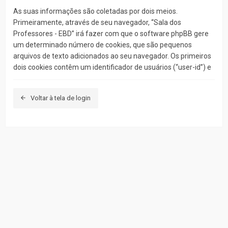
As suas informações são coletadas por dois meios.
Primeiramente, através de seu navegador, “Sala dos
Professores - EBD” irá fazer com que o software phpBB gere
um determinado número de cookies, que são pequenos
arquivos de texto adicionados ao seu navegador. Os primeiros
dois cookies contêm um identificador de usuários (“user-id”) e
um identificador de sessão anônima(“session-id”),
automaticamente concedidos a você pelo software. Um
Voltar à tela de login
terceiro cookie será criado uma vez que você tenha
visualizado tópicos e/ou fóruns em “Sala dos Professores -
EBD” e será utilizado para armazenar quais tópicos foram
lidos, e por meio disso e outros, aperfeiçoar a sua experiência
enquanto usuário.
Nós também precisamos criar cookies externos ao software
phpBB enquanto navegando em “Sala dos Professores - EBD”,
e ainda que estes sejam externos, a extensão destes
documentos pretende apenas proteger as páginas criadas
pelo sistema. O segundo meio em que poderemos coletar as
suas informações é pelo o quê você submeter à nós. Este