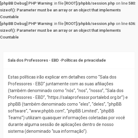
[phpBB Debug] PHP Warning
: in file
[ROOT]/phpbb/session.php
on line
580
:
sizeof(): Parameter must be an array or an object that implements
Countable
[phpBB Debug] PHP Warning
: in file
[ROOT]/phpbb/session.php
on line
636
:
sizeof(): Parameter must be an array or an object that implements
Countable
Sala dos Professores - EBD -Políticas de privacidade
Estas políticas irão explicar em detalhes como “Sala dos
Professores - EBD” juntamente com as suas afiliações
(também denominado como “nós”, “nos”, “nosso”, “Sala dos
Professores - EBD”, “https://salaprofessor.portalebd.org.br”) e
phpBB (também denominado como “eles”, “deles”, “phpBB
software”, “www.phpbb.com”, “phpBB Limited”, “phpBB
Teams”) utilizam quaisquer informações coletadas por você
durante alguma sessão de aplicações dentro de nosso
sistema (denominado “sua informação”).