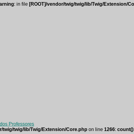
arning
: in file
[ROOT]/vendor/twig/twig/lib/Twig/Extension/C
dos Professores
/twig/twig/lib/Twig/Extension/Core.php
on line
1266
:
count()