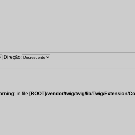
Direção:
arning
: in file
[ROOT]/vendor/twig/twig/lib/Twig/Extension/C