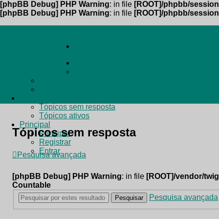
[phpBB Debug] PHP Warning
: in file
[ROOT]/phpbb/session
[phpBB Debug] PHP Warning
: in file
[ROOT]/phpbb/session
Pular para o conteúdo
Sala dos Professores
Links rápidos
Pesquisa avançada
FAQ
Equipe do fórum
Fórum
Tópicos sem resposta
Tópicos ativos
Principal
Tópicos sem resposta
Principal
Registrar
Entrar
Pesquisa avançada
[phpBB Debug] PHP Warning
: in file
[ROOT]/vendor/twig
Countable
Pesquisa avançada
Pesquisar