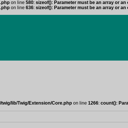
.php
on line
580
:
sizeof(): Parameter must be an array or an
.php
on line
636
:
sizeof(): Parameter must be an array or an
/twig/lib/Twig/Extension/Core.php
on line
1266
:
count(): Par