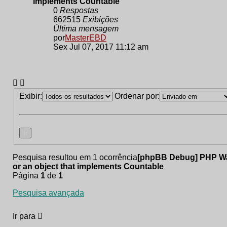
implements Countable
0
Respostas
662515
Exibições
Última mensagem
por
MasterEBD
Sex Jul 07, 2017 11:12 am
Exibir:
Ordenar por:
Pesquisa resultou em 1 ocorrência
[phpBB Debug] PHP W
or an object that implements Countable
Página
1
de
1
Pesquisa avançada
Ir para