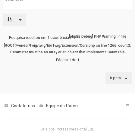
fórum
[phpBB Debug] PHP Warning
: in file
Pesquisa resultou em 1 ocorrência
[ROOT]/vendor/twig/twig/lib/Twig/Extension/Core.php
on line
1266
:
count():
Parameter must be an array or an object that implements Countable
Página
1
de
1
Ir para
Contate-nos
Equipe do fórum
Sala dos Professores
Portal EBD