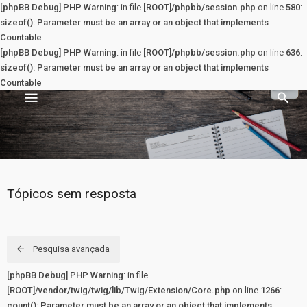
[phpBB Debug] PHP Warning
: in file
[ROOT]/phpbb/session.php
on line
580
:
sizeof(): Parameter must be an array or an object that implements
Countable
[phpBB Debug] PHP Warning
: in file
[ROOT]/phpbb/session.php
on line
636
:
sizeof(): Parameter must be an array or an object that implements
Countable
Sala dos Professores
PRINCIPAL
Tópicos sem resposta
Principal
Registrar
Pesquisa avançada
[phpBB Debug] PHP Warning
: in file
Entrar
[ROOT]/vendor/twig/twig/lib/Twig/Extension/Core.php
on line
1266
:
count(): Parameter must be an array or an object that implements