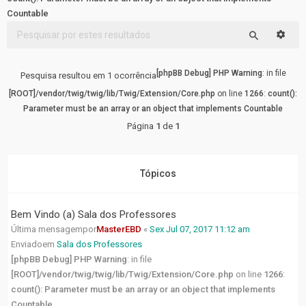
FÓRUM
Countable
Pesqu
Tópicos
Pesquisar
sem
resposta
[phpBB Debug] PHP Warning
: in file
Pesquisa resultou em 1 ocorrência
[ROOT]/vendor/twig/twig/lib/Twig/Extension/Core.php
on line
1266
:
count():
Tópicos
Parameter must be an array or an object that implements Countable
ativos
Página
1
de
1
LINKS
RÁPIDOS
Tópicos
Pesquisa
avançada
Bem Vindo (a) Sala dos Professores
Última mensagempor
MasterEBD
«
Sex Jul 07, 2017 11:12 am
Enviadoem
Sala dos Professores
FAQ
[phpBB Debug] PHP Warning
: in file
[ROOT]/vendor/twig/twig/lib/Twig/Extension/Core.php
on line
1266
:
Equipe
count(): Parameter must be an array or an object that implements
do
Countable