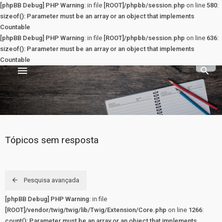
[phpBB Debug] PHP Warning
: in file
[ROOT]/phpbb/session.php
on line
580
:
sizeof(): Parameter must be an array or an object that implements
Countable
[phpBB Debug] PHP Warning
: in file
[ROOT]/phpbb/session.php
on line
636
:
sizeof(): Parameter must be an array or an object that implements
Countable
Sala dos Professores
PRINCIPAL
Tópicos sem resposta
Principal
Registrar
Pesquisa avançada
[phpBB Debug] PHP Warning
: in file
Entrar
[ROOT]/vendor/twig/twig/lib/Twig/Extension/Core.php
on line
1266
:
count(): Parameter must be an array or an object that implements