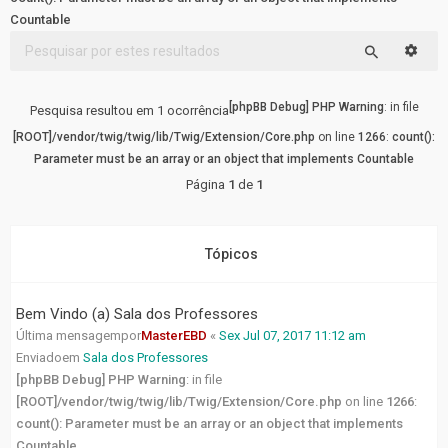
FÓRUM
Countable
Pesqu
Tópicos
Pesquisar
sem
resposta
[phpBB Debug] PHP Warning
: in file
Pesquisa resultou em 1 ocorrência
[ROOT]/vendor/twig/twig/lib/Twig/Extension/Core.php
on line
1266
:
count():
Tópicos
Parameter must be an array or an object that implements Countable
ativos
Página
1
de
1
LINKS
RÁPIDOS
Tópicos
Pesquisa
avançada
Bem Vindo (a) Sala dos Professores
Última mensagempor
MasterEBD
«
Sex Jul 07, 2017 11:12 am
Enviadoem
Sala dos Professores
FAQ
[phpBB Debug] PHP Warning
: in file
[ROOT]/vendor/twig/twig/lib/Twig/Extension/Core.php
on line
1266
:
Equipe
count(): Parameter must be an array or an object that implements
do
Countable