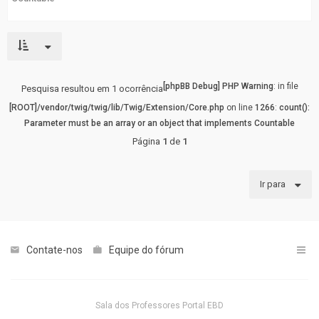
fórum
[phpBB Debug] PHP Warning
: in file
Pesquisa resultou em 1 ocorrência
[ROOT]/vendor/twig/twig/lib/Twig/Extension/Core.php
on line
1266
:
count():
Parameter must be an array or an object that implements Countable
Página
1
de
1
Ir para
Contate-nos
Equipe do fórum
Sala dos Professores
Portal EBD