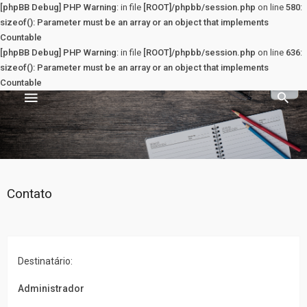
[phpBB Debug] PHP Warning
: in file
[ROOT]/phpbb/session.php
on line
580
:
sizeof(): Parameter must be an array or an object that implements
Countable
[phpBB Debug] PHP Warning
: in file
[ROOT]/phpbb/session.php
on line
636
:
sizeof(): Parameter must be an array or an object that implements
Countable
Sala dos Professores
PRINCIPAL
Contato
Principal
Registrar
Destinatário:
Entrar
Administrador