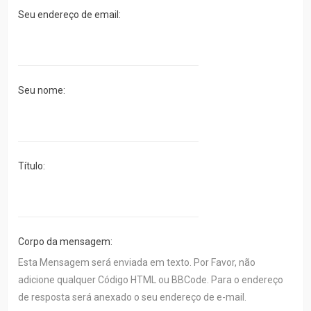
FÓRUM
Seu endereço de email:
Tópicos
sem
resposta
Seu nome:
Tópicos
ativos
LINKS
Título:
RÁPIDOS
Pesquisa
avançada
Corpo da mensagem:
FAQ
Esta Mensagem será enviada em texto. Por Favor, não
adicione qualquer Código HTML ou BBCode. Para o endereço
Equipe
de resposta será anexado o seu endereço de e-mail.
do