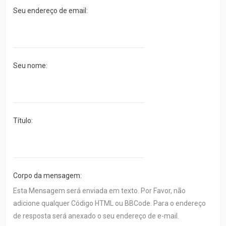
FÓRUM
Seu endereço de email:
Tópicos
sem
resposta
Seu nome:
Tópicos
ativos
LINKS
Título:
RÁPIDOS
Pesquisa
avançada
Corpo da mensagem:
FAQ
Esta Mensagem será enviada em texto. Por Favor, não
adicione qualquer Código HTML ou BBCode. Para o endereço
Equipe
de resposta será anexado o seu endereço de e-mail.
do