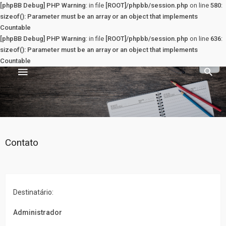
[phpBB Debug] PHP Warning
: in file
[ROOT]/phpbb/session.php
on line
580
:
sizeof(): Parameter must be an array or an object that implements
Countable
[phpBB Debug] PHP Warning
: in file
[ROOT]/phpbb/session.php
on line
636
:
sizeof(): Parameter must be an array or an object that implements
Countable
Sala dos Professores
PRINCIPAL
Contato
Principal
Registrar
Destinatário:
Entrar
Administrador