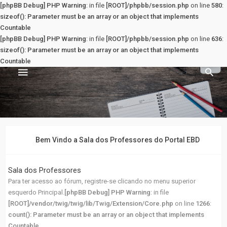
[phpBB Debug] PHP Warning
: in file
[ROOT]/phpbb/session.php
on line
580
:
sizeof(): Parameter must be an array or an object that implements
Countable
[phpBB Debug] PHP Warning
: in file
[ROOT]/phpbb/session.php
on line
636
:
sizeof(): Parameter must be an array or an object that implements
Countable
Sala dos Professores
PRINCIPAL
Bem Vindo a Sala dos Professores do Portal EBD
Principal
Sala dos Professores
Para ter acesso ao fórum, registre-se clicando no menu superior
Registrar
esquerdo Principal.
[phpBB Debug] PHP Warning
: in file
[ROOT]/vendor/twig/twig/lib/Twig/Extension/Core.php
on line
1266
:
Entrar
count(): Parameter must be an array or an object that implements
Countable