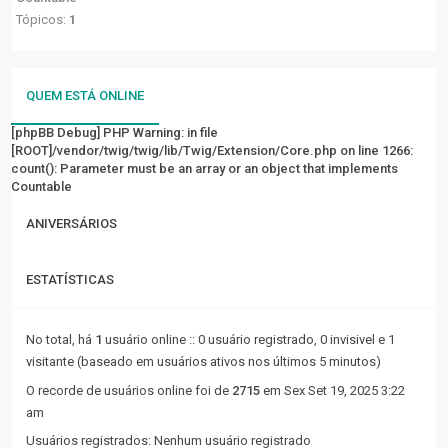
FÓRUM
Tópicos:
1
Tópicos
sem
QUEM ESTÁ ONLINE
resposta
[phpBB Debug] PHP Warning
: in file
[ROOT]/vendor/twig/twig/lib/Twig/Extension/Core.php
Tópicos
on line
1266
:
count(): Parameter must be an array or an object that implements
ativos
Countable
LINKS
ANIVERSÁRIOS
RÁPIDOS
ESTATÍSTICAS
Pesquisa
avançada
No total, há
1
usuário online :: 0 usuário registrado, 0 invisivel e 1
visitante (baseado em usuários ativos nos últimos 5 minutos)
FAQ
O recorde de usuários online foi de
2715
em Sex Set 19, 2025 3:22
Equipe
am
do
Usuários registrados: Nenhum usuário registrado