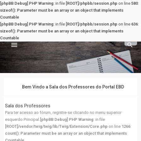
[phpBB Debug] PHP Warning
: in file
[ROOT]/phpbb/session.php
on line
580
:
sizeof(): Parameter must be an array or an object that implements
Countable
[phpBB Debug] PHP Warning
: in file
[ROOT]/phpbb/session.php
on line
636
:
sizeof(): Parameter must be an array or an object that implements
Countable
Sala dos Professores
PRINCIPAL
Bem Vindo a Sala dos Professores do Portal EBD
Principal
Sala dos Professores
Para ter acesso ao fórum, registre-se clicando no menu superior
Registrar
esquerdo Principal.
[phpBB Debug] PHP Warning
: in file
[ROOT]/vendor/twig/twig/lib/Twig/Extension/Core.php
on line
1266
:
Entrar
count(): Parameter must be an array or an object that implements
Countable