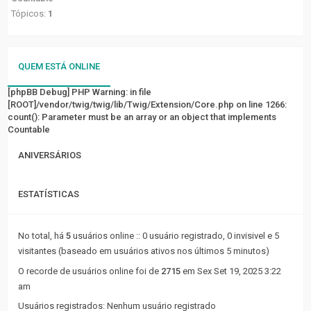
FÓRUM
Tópicos:
1
Tópicos
sem
QUEM ESTÁ ONLINE
resposta
[phpBB Debug] PHP Warning
: in file
[ROOT]/vendor/twig/twig/lib/Twig/Extension/Core.php
Tópicos
on line
1266
:
count(): Parameter must be an array or an object that implements
ativos
Countable
LINKS
ANIVERSÁRIOS
RÁPIDOS
ESTATÍSTICAS
Pesquisa
avançada
No total, há
5
usuários online :: 0 usuário registrado, 0 invisivel e 5
visitantes (baseado em usuários ativos nos últimos 5 minutos)
FAQ
O recorde de usuários online foi de
2715
em Sex Set 19, 2025 3:22
Equipe
am
do
Usuários registrados: Nenhum usuário registrado