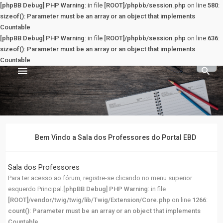
[phpBB Debug] PHP Warning
: in file
[ROOT]/phpbb/session.php
on line
580
:
sizeof(): Parameter must be an array or an object that implements
Countable
[phpBB Debug] PHP Warning
: in file
[ROOT]/phpbb/session.php
on line
636
:
sizeof(): Parameter must be an array or an object that implements
Countable
Sala dos Professores
PRINCIPAL
Bem Vindo a Sala dos Professores do Portal EBD
Principal
Sala dos Professores
Para ter acesso ao fórum, registre-se clicando no menu superior
Registrar
esquerdo Principal.
[phpBB Debug] PHP Warning
: in file
[ROOT]/vendor/twig/twig/lib/Twig/Extension/Core.php
on line
1266
:
Entrar
count(): Parameter must be an array or an object that implements
Countable