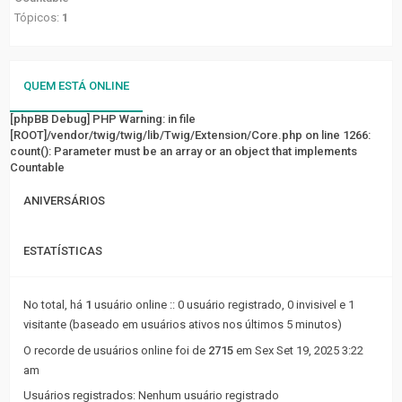
FÓRUM
Tópicos:
1
Tópicos
sem
QUEM ESTÁ ONLINE
resposta
[phpBB Debug] PHP Warning
: in file
[ROOT]/vendor/twig/twig/lib/Twig/Extension/Core.php
Tópicos
on line
1266
:
count(): Parameter must be an array or an object that implements
ativos
Countable
LINKS
ANIVERSÁRIOS
RÁPIDOS
ESTATÍSTICAS
Pesquisa
avançada
No total, há
1
usuário online :: 0 usuário registrado, 0 invisivel e 1
visitante (baseado em usuários ativos nos últimos 5 minutos)
FAQ
O recorde de usuários online foi de
2715
em Sex Set 19, 2025 3:22
Equipe
am
do
Usuários registrados: Nenhum usuário registrado