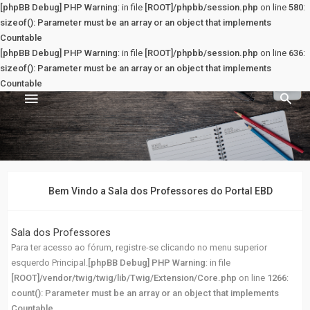
[phpBB Debug] PHP Warning
: in file
[ROOT]/phpbb/session.php
on line
580
:
sizeof(): Parameter must be an array or an object that implements
Countable
[phpBB Debug] PHP Warning
: in file
[ROOT]/phpbb/session.php
on line
636
:
sizeof(): Parameter must be an array or an object that implements
Countable
Sala dos Professores
PRINCIPAL
Bem Vindo a Sala dos Professores do Portal EBD
Principal
Sala dos Professores
Para ter acesso ao fórum, registre-se clicando no menu superior
Registrar
esquerdo Principal.
[phpBB Debug] PHP Warning
: in file
[ROOT]/vendor/twig/twig/lib/Twig/Extension/Core.php
on line
1266
:
Entrar
count(): Parameter must be an array or an object that implements
Countable