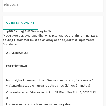
FÓRUM
Tópicos:
1
Tópicos
sem
QUEM ESTÁ ONLINE
resposta
[phpBB Debug] PHP Warning
: in file
[ROOT]/vendor/twig/twig/lib/Twig/Extension/Core.php
Tópicos
on line
1266
:
count(): Parameter must be an array or an object that implements
ativos
Countable
LINKS
ANIVERSÁRIOS
RÁPIDOS
ESTATÍSTICAS
Pesquisa
avançada
No total, há
1
usuário online :: 0 usuário registrado, 0 invisivel e 1
visitante (baseado em usuários ativos nos últimos 5 minutos)
FAQ
O recorde de usuários online foi de
2715
em Sex Set 19, 2025 3:22
Equipe
am
do
Usuários registrados: Nenhum usuário registrado