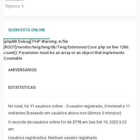
FÓRUM
Tópicos:
1
Tópicos
sem
QUEM ESTÁ ONLINE
resposta
[phpBB Debug] PHP Warning
: in file
[ROOT]/vendor/twig/twig/lib/Twig/Extension/Core.php
Tópicos
on line
1266
:
count(): Parameter must be an array or an object that implements
ativos
Countable
LINKS
ANIVERSÁRIOS
RÁPIDOS
ESTATÍSTICAS
Pesquisa
avançada
No total, há
11
usuários online :: 0 usuário registrado, 0 invisivel e 11
visitantes (baseado em usuários ativos nos últimos 5 minutos)
FAQ
O recorde de usuários online foi de
2715
em Sex Set 19, 2025 3:22
Equipe
am
do
Usuários registrados: Nenhum usuário registrado