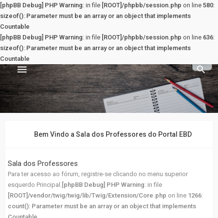
[phpBB Debug] PHP Warning
: in file
[ROOT]/phpbb/session.php
on line
580
:
sizeof(): Parameter must be an array or an object that implements
Countable
[phpBB Debug] PHP Warning
: in file
[ROOT]/phpbb/session.php
on line
636
:
sizeof(): Parameter must be an array or an object that implements
Countable
Sala dos Professores
PRINCIPAL
Bem Vindo a Sala dos Professores do Portal EBD
Principal
Sala dos Professores
Para ter acesso ao fórum, registre-se clicando no menu superior
Registrar
esquerdo Principal.
[phpBB Debug] PHP Warning
: in file
[ROOT]/vendor/twig/twig/lib/Twig/Extension/Core.php
on line
1266
:
Entrar
count(): Parameter must be an array or an object that implements
Countable