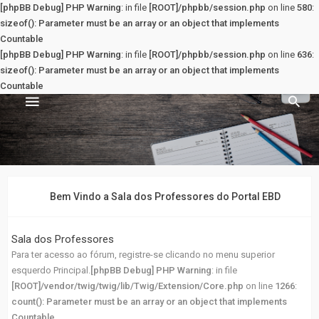
[phpBB Debug] PHP Warning
: in file
[ROOT]/phpbb/session.php
on line
580
:
sizeof(): Parameter must be an array or an object that implements
Countable
[phpBB Debug] PHP Warning
: in file
[ROOT]/phpbb/session.php
on line
636
:
sizeof(): Parameter must be an array or an object that implements
Countable
Sala dos Professores
PRINCIPAL
Bem Vindo a Sala dos Professores do Portal EBD
Principal
Sala dos Professores
Para ter acesso ao fórum, registre-se clicando no menu superior
Registrar
esquerdo Principal.
[phpBB Debug] PHP Warning
: in file
[ROOT]/vendor/twig/twig/lib/Twig/Extension/Core.php
on line
1266
:
Entrar
count(): Parameter must be an array or an object that implements
Countable