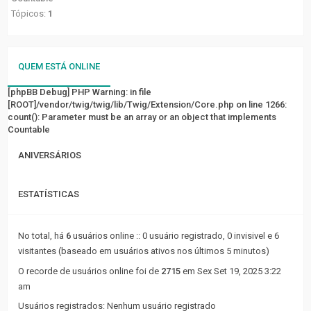
FÓRUM
Tópicos:
1
Tópicos
sem
QUEM ESTÁ ONLINE
resposta
[phpBB Debug] PHP Warning
: in file
[ROOT]/vendor/twig/twig/lib/Twig/Extension/Core.php
Tópicos
on line
1266
:
count(): Parameter must be an array or an object that implements
ativos
Countable
LINKS
ANIVERSÁRIOS
RÁPIDOS
ESTATÍSTICAS
Pesquisa
avançada
No total, há
6
usuários online :: 0 usuário registrado, 0 invisivel e 6
visitantes (baseado em usuários ativos nos últimos 5 minutos)
FAQ
O recorde de usuários online foi de
2715
em Sex Set 19, 2025 3:22
Equipe
am
do
Usuários registrados: Nenhum usuário registrado